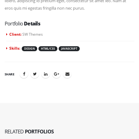
libero, adipiscing id pretium eget, consectetur sit amet leo. Nam at
eros quis mi egestas fringilla non nec purus.
Portfolio
Details
Client:
SW Themes
Skills:
DESIGN
HTML/CSS
JAVASCRIPT
SHARE
RELATED
PORTFOLIOS