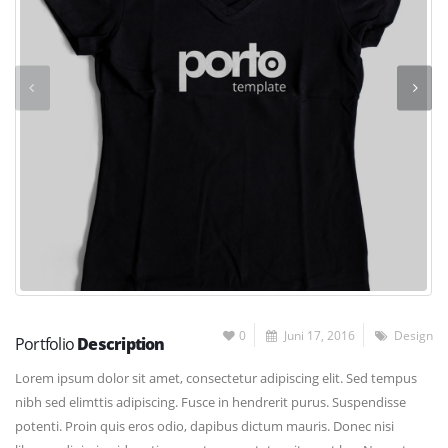
0
Juni 17, 2016
Design
Portfolio
Description
Lorem ipsum dolor sit amet, consectetur adipiscing elit. Sed tempus
nibh sed elimttis adipiscing. Fusce in hendrerit purus. Suspendisse
potenti. Proin quis eros odio, dapibus dictum mauris. Donec nisi