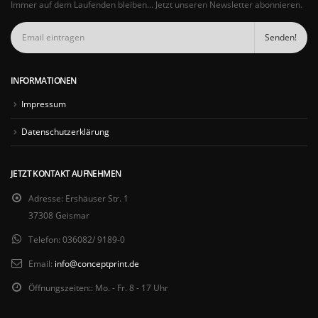
Immer auf dem Laufenden bleiben... Jetzt unseren Newsletter abonnieren.
INFORMATIONEN
Impressum
Datenschutzerklärung
JETZT KONTAKT AUFNEHMEN
Adresse:
Ershäuser Str. 1
37308 Geismar
Telefon:
036082/ 9189-0
Email:
info@conceptprint.de
Öffnungszeiten::
Mo. - Fr. 8 - 17 Uhr