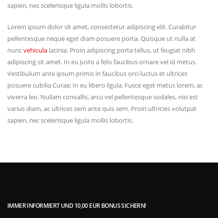
sapien, nec scelerisque ligula mollis lobortis.
Lorem ipsum dolor sit amet, consectetur adipiscing elit. Curabitur
pellentesque neque eget diam posuere porta. Quisque ut nulla at
nunc
vehicula
lacinia. Proin adipiscing porta tellus, ut feugiat nibh
adipiscing sit amet. In eu justo a felis faucibus ornare vel id metus.
Vestibulum ante ipsum primis in faucibus orci luctus et ultrices
posuere cubilia Curae; In eu libero ligula. Fusce eget metus lorem, ac
viverra leo. Nullam convallis, arcu vel pellentesque sodales, nisi est
varius diam, ac ultrices sem ante quis sem. Proin ultricies volutpat
sapien, nec scelerisque ligula mollis lobortis.
IMMER INFORMIERT UND 10,00 EUR BONUS SICHERN!