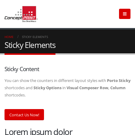
HOME
STICKY ELEMENTS
Sticky Elements
Sticky Content
You can show the counters in different layout styles with
Porto Sticky
shortcodes and
Sticky Options
in
Visual Composer Row, Column
shortcodes.
Contact Us Now!
Lorem ipsum dolor