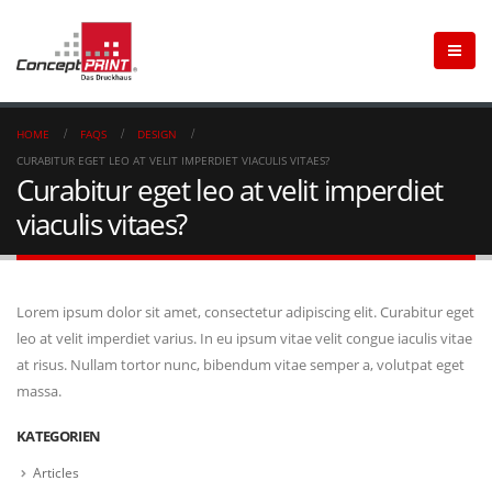
HOME
FAQS
DESIGN
CURABITUR EGET LEO AT VELIT IMPERDIET VIACULIS VITAES?
Curabitur eget leo at velit imperdiet
viaculis vitaes?
Lorem ipsum dolor sit amet, consectetur adipiscing elit. Curabitur eget
leo at velit imperdiet varius. In eu ipsum vitae velit congue iaculis vitae
at risus. Nullam tortor nunc, bibendum vitae semper a, volutpat eget
massa.
KATEGORIEN
Articles