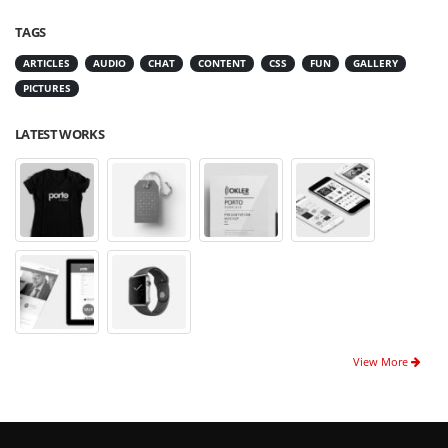
TAGS
ARTICLES
AUDIO
CHAT
CONTENT
CSS
FUN
GALLERY
PICTURES
LATEST WORKS
View More