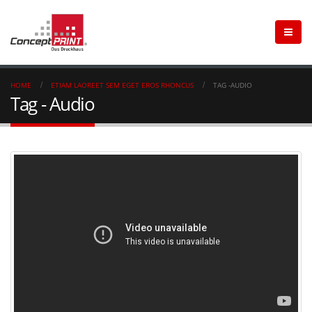
HOME
ETIAM LAOREET SEM EGET EROS RHONCUS
TAG -
AUDIO
Tag - Audio