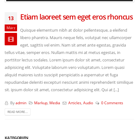
Etiam laoreet sem eget eros rhoncus
13
März
Quisque elementum nibh at dolor pellentesque, a eleifend
libero pharetra. Mauris neque felis, volutpat nec ullamcorper
eget, sagittis vel enim. Nam sit amet ante egestas, gravida
tellus vitae, semper eros. Nullam mattis mi at metus egestas, in
porttitor lectus sodales. Lorem ipsum dolor sit amet, consectetur
adipisicing elit. Voluptate laborum vero voluptatum. Lorem quasi
aliquid maiores iusto suscipit perspiciatis a aspernatur et fuga
repudiandae deleniti excepturi nesciunt animi reprehenderit similique
sit. ipsum dolor sit amet, consectetur adipisicing elit. Qui at [...]
By
admin
Markup
,
Media
Articles
,
Audio
0 Comments
READ MORE...
KATEGORIEN